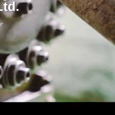
td.
e"