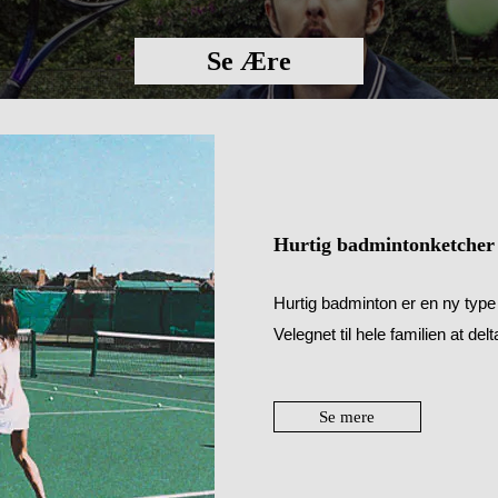
Se Ære
Hurtig badmintonketcher
Hurtig badminton er en ny type 
Velegnet til hele familien at del
Se mere