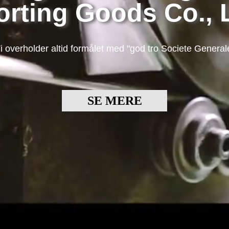
orting Goods Co., L
i overholder altid formålet med "god tro Societe General
SE MERE