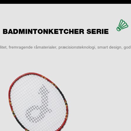
BADMINTONKETCHER SERIE
litet, fremragende råmaterialer, præcisionsteknologi, smart design, god