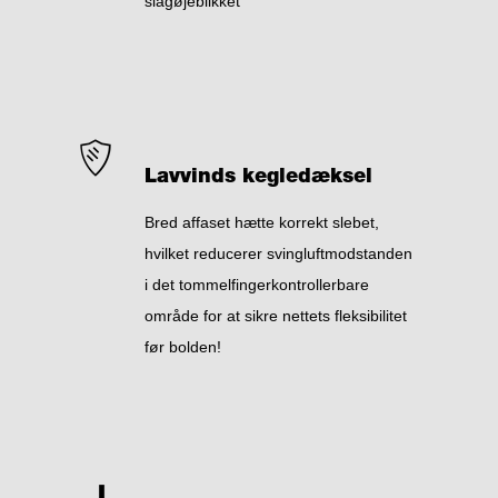
slagøjeblikket
Lavvinds kegledæksel
Bred affaset hætte korrekt slebet,
hvilket reducerer svingluftmodstanden
i det tommelfingerkontrollerbare
område for at sikre nettets fleksibilitet
før bolden!