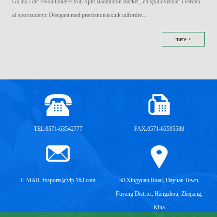
Gå ind i det revolutionære Iron Split Badminton Racket , en spiludveksler i verden
af ​​sportsudstyr. Designet med præcisionsteknik udfordre...
mere >
TEL:0571-63542777
FAX:0571-63595588
E-MAIL:
fxsports@vip.163.com
58 Xingyuan Road, Dayuan Town,
Fuyang District, Hangzhou, Zhejiang,
Kina