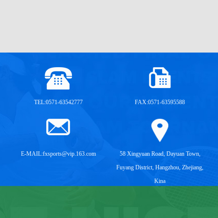
mere >
TEL:0571-63542777
FAX:0571-63595588
E-MAIL:
fxsports@vip.163.com
58 Xingyuan Road, Dayuan Town,
Fuyang District, Hangzhou, Zhejiang,
Kina