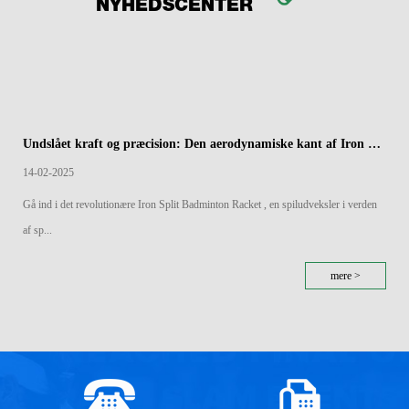
NYHEDSCENTER
Undslået kraft og præcision: Den aerodynamiske kant af Iron Split Badminton Rackets
14-02-2025
Gå ind i det revolutionære Iron Split Badminton Racket , en spiludveksler i verden
af ​​sp...
mere >