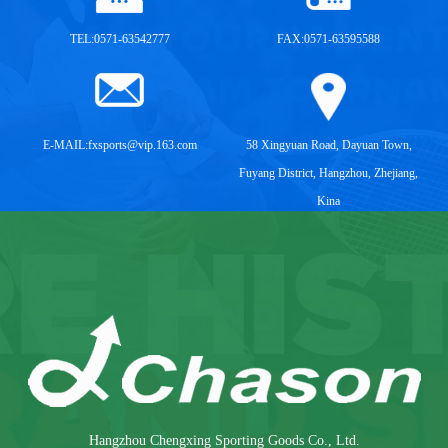
TEL:0571-63542777
FAX:0571-63595588
E-MAIL:
fxsports@vip.163.com
58 Xingyuan Road, Dayuan Town,
Fuyang District, Hangzhou, Zhejiang,
Kina
Hangzhou Chengxing Sporting Goods Co., Ltd.