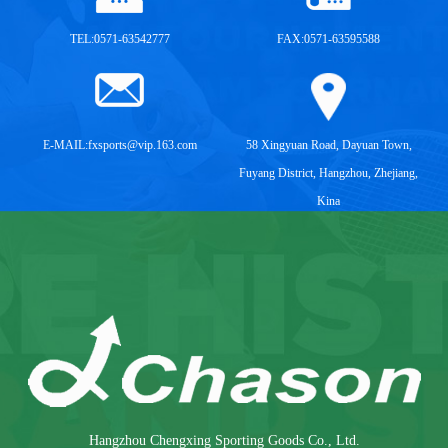
TEL:0571-63542777
FAX:0571-63595588
E-MAIL:
fxsports@vip.163.com
58 Xingyuan Road, Dayuan Town,
Fuyang District, Hangzhou, Zhejiang,
Kina
Hangzhou Chengxing Sporting Goods Co., Ltd.