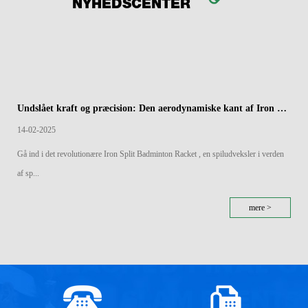
NYHEDSCENTER
Undslået kraft og præcision: Den aerodynamiske kant af Iron Split Badminton Rackets
14-02-2025
Gå ind i det revolutionære Iron Split Badminton Racket , en spiludveksler i verden
af ​​sp...
mere >